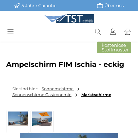
5 Jahre Garantie
Über uns
Zum Hauptinhalt springen
kostenlose
Stoffmuster
Ampelschirm FIM Ischia - eckig
Sie sind hier:
Sonnenschirme
Sonnenschirme Gastronomie
Marktschirme
Bildergalerie überspringen