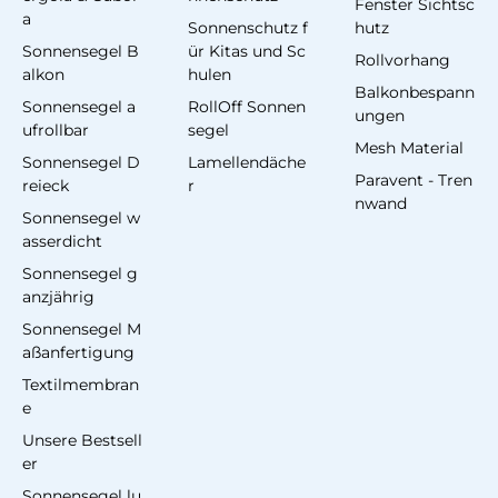
Fenster Sichtsc
a
Sonnenschutz f
hutz
Sonnensegel B
ür Kitas und Sc
Rollvorhang
alkon
hulen
Balkonbespann
Sonnensegel a
RollOff Sonnen
ungen
ufrollbar
segel
Mesh Material
Sonnensegel D
Lamellendäche
Paravent - Tren
reieck
r
nwand
Sonnensegel w
asserdicht
Sonnensegel g
anzjährig
Sonnensegel M
aßanfertigung
Textilmembran
e
Unsere Bestsell
er
Sonnensegel lu